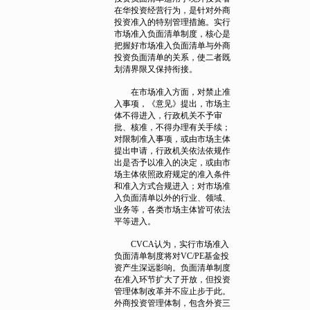
在华投资经营行为，是针对外商
投资准入的特别管理措施。实行
市场准入负面清单制度，核心是
把握好市场准入负面清单与外商
投资负面清单的关系，使二者既
划清界限又保持衔接。
在市场准入方面，对禁止准
入事项，《意见》提出，市场主
体不得进入，行政机关不予审
批、核准，不得办理有关手续；
对限制准入事项，或由市场主体
提出申请，行政机关依法依规作
出是否予以准入的决定，或由市
场主体依照政府规定的准入条件
和准入方式合规进入；对市场准
入负面清单以外的行业、领域、
业务等，各类市场主体皆可依法
平等进入。
CVCA认为，实行市场准入
负面清单制度将对VC/PE基金投
资产生深远影响。负面清单制度
在准入环节扩大了开放，但投资
管理体制改革并不应止步于此。
外商投资管理体制，包含外资三