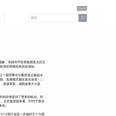
English
一现象，美国华平投资集团亚太区主
投资的周期自然也在缩短。
上一届理事长弘毅投资总裁赵令
统、发展模式都在发生改变——
，直接革新，成熟速度大大提
期的创业者提供了更多的机会。对
，从宏观层面来看，PE对于新兴
角色。
CVCA和行业进一步做好五个方面