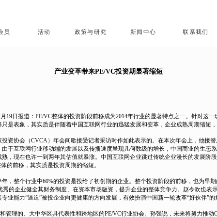
会员
活动
政策与研究
新闻中心
联系我们
产业变革带来PE/VC投资期显著缩短
月19日报道：PE/VC整体的投资阶段前移成为2014年行业的显著特点之一。针对这
移只是表象，其实质是伴随着中国互联网行业的迅猛发展和变革，企业成熟周期缩短，
资协会（CVCA）年会间歇接受记者采访时作如此表示的。在本次年会上，他接替
，由于互联网行业移动端的发展以及传播速度呈现几何数级的增长，中国商业的生态系
成熟，现在也许一到两年其估值就暴涨。中国互联网企业跳过传统企业漫长的发展阶段
资整体的前移，其实质是投资周期的缩短。
半年，整个行业中60%的投资是投给了初创期的企业。整个投资阶段的前移，也为早
优秀的企业健全其财务制度、在资本市场融资，提升企业的整体竞争力。赵令欢也表示
专业能力“逼迫”被投企业向更健康的方向发展，有效扮演中国新一轮改革“好伙伴”的
起和管理的、大中华区具代表性和跨地区的PE/VC行业协会。孙强说，未来将努力推动