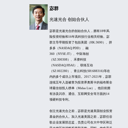
宓群
光速光合
创始合伙人
宓群是光速光合的创始合伙人，拥有18年风
险投资经验和16年高科技行业相关经验。宓
群主导早期投资了包括美团（HK:3690）、拼
多多（NASDAQ:PDD）、融
360（NYSE:JT）、中际旭创
（SZ:300308）、禾赛科技
（NASDAQ:HSAI）、联络互动
（SZ:002280）、青云科技(SH:688316)等在
内的多个成功上市项目。2017-2021年，宓群
连续五年入选被誉为投资界奥斯卡的福布斯全
球最佳创投人榜单（Midas List）。他目前拥
有涉及闪存、通信、互联网安全等方面的14
项硬科技专利。
创立光速光合之前，宓群是光速美国创业投资
基金的合伙人。加入光速美国之前，宓群任谷
歌企业发展部总监，负责公司在大中华区和泛