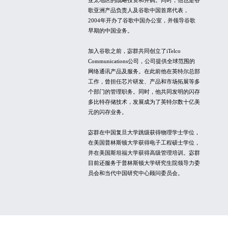
亚太地区的战略投资和并购。同时，他也是谷
歌亚洲产品负责人及谷歌中国首席代表，
2004年开办了谷歌中国办公室，并领导谷歌
早期的中国业务。
加入谷歌之前，宓群共同创立了iTelco
Communications公司，公司提供全球范围的
网络通讯产品及服务。在此前他在英特尔总部
工作，曾担任芯片研发、产品和市场拓展等多
个部门的管理职务。同时，他共同发明的闪存
多比特存储技术，发展成为了英特尔数十亿美
元的闪存业务。
宓群在中国复旦大学跳级获得物理学士学位，
在美国普林斯顿大学获得电子工程硕士学位，
并在美国斯坦福大学获得高级管理培训。宓群
目前还服务于普林斯顿大学研究生院领导力委
员会和当代中国研究中心顾问委员会。